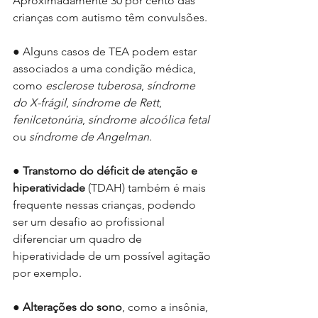
Aproximadamente 30 por cento das 
crianças com autismo têm convulsões.
● Alguns casos de TEA podem estar 
associados a uma condição médica, 
como 
esclerose tuberosa
, 
síndrome 
do X-frágil
, 
síndrome de Rett
, 
fenilcetonúria
, 
síndrome alcoólica fetal
ou 
síndrome de Angelman
.
● 
Transtorno do déficit de atenção e 
hiperatividade
 (TDAH) também é mais 
frequente nessas crianças, podendo 
ser um desafio ao profissional 
diferenciar um quadro de 
hiperatividade de um possível agitação 
por exemplo.
● 
Alterações do sono
, como a insônia, 