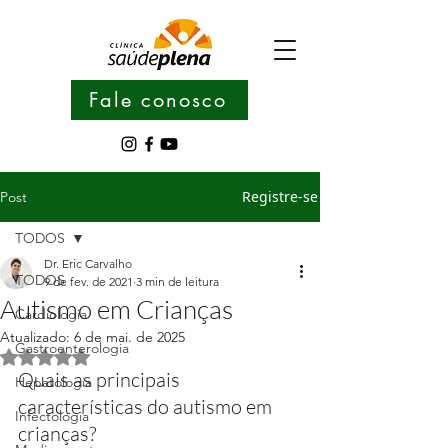
Fale conosco
Registre-se
Post
TODOS
Dr. Eric Carvalho
TODOS
9 de fev. de 2021
3 min de leitura
Autismo em Crianças
Cardiologia
Atualizado:
6 de mai. de 2025
Gastroenterologia
Avaliado com NaN de 5 estrelas.
Quais as principais 
Hepatologia
características do autismo em 
Infectologia
crianças?