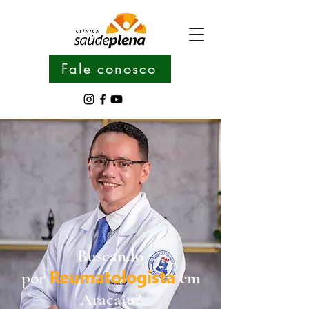
Fale conosco
Buscando
Reumatologista
por
em
Aracaju?